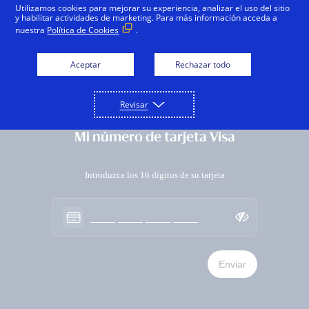
Skip
Utilizamos cookies para mejorar su experiencia, analizar el uso del sitio
Los
y habilitar actividades de marketing. Para más información acceda a
datos
to
nuestra
Política de Cookies
.
introducidos
main
se
perderán.
content
Aceptar
Rechazar todo
Crear una cuenta
r
Revisar
1
2
3
Mi número de tarjeta Visa